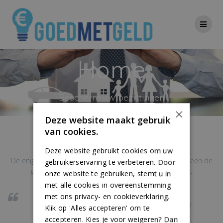
Ga
naar
de
inhoud
Home
Bescherm uw bezittingen
×
Deze website maakt gebruik
van cookies.
Welkom bij Goed met Geld
Deze website gebruikt cookies om uw
De enige dienstverlener die zijn klanten helpt om niet alleen de
gebruikerservaring te verbeteren. Door
goedkoopste, maar ook de beste deals te vinden.
onze website te gebruiken, stemt u in
met alle cookies in overeenstemming
met ons privacy- en cookieverklaring.
Wij halen het meeste uit uw geld en kunnen hierbij
Klik op 'Alles accepteren' om te
accepteren. Kies je voor weigeren? Dan
direct persoonlijk advies geven