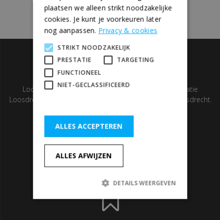
plaatsen we alleen strikt noodzakelijke
cookies. Je kunt je voorkeuren later
nog aanpassen.
Privacy & cookies
STRIKT NOODZAKELIJK
PRESTATIE
TARGETING
FUNCTIONEEL
NIET-GECLASSIFICEERD
Locatie Elburg: Havenkade 18A, 8081 GP Elburg. Locatie
Loosdrecht: Nieuw Loosdrechtsedijk 240A, 1231 LG Loosdrecht.
ALLES ACCEPTEREN
ALLES AFWIJZEN
085 0650050
DETAILS WEERGEVEN
Strikt noodzakelijk
Prestatie